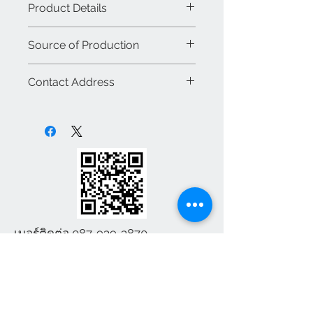
Product Details
อุตสาหกรรม โรงพยาบาล เรือนจำ ปั๊ม
น้ำมัน และอาคารบริการสาธารณะ
รหัส : BS043
Source of Production
โดยมีคุณสมบัติเด่นคือ
แข็งแรง
ยี่ห้อ : BJS บรรจุสเตนเลส
ทนทาน ไม่เป็นสนิม และง่ายต่อการ
รุ่น : โถสุขภัณฑ์สแตนเลสนั่งยอง
ผลิตจาก : ประเทศไทย
ดูแลรักษา
Contact Address
แบบตักราด
ประเภท : สินค้าใหม่
ขนาด : 400X540X40 MM
ขายส่ง / ขายปลีก : ขายปลีก
ห้างหุ้นส่วน จำกัด บรรจุสเตนเลส
ด้วยระบบ
ตักราด
ผู้ใช้สามารถ
น้ำหนัก : 3 กิโล
สินค้า : สินค้าภายในประเทศ
จังหวัด สมุทรปราการ 10270
ควบคุมการใช้น้ำได้เอง ไม่ต้องพึ่ง
สี : สแตนเลส
ระบบชักโครก จึงเหมาะสำหรับพื้นที่ที่
T-0879393870 T-0899285052
มีข้อจำกัดด้านแรงดันน้ำหรือต้องการ
Email:banju80@Hotmail.com
ประหยัดน้ำ อีกทั้งยังซ่อมบำรุงง่าย
Line:banju80
ไม่มีชิ้นส่วนกลไกซับซ้อน
การนั่งยองยังถือเป็นท่าทางที่ถูก
เบอร์ติดต่อ
087-939-3870
สุขลักษณะสำหรับหลายวัฒนธรรม
และช่วยส่งเสริมสุขอนามัยในการขับ
ถ่าย ลดการสะสมของคราบหรือกลิ่น
เบอร์ติดต่อ
087-
ได้ดีกว่าเมื่อเปรียบเทียบกับสุขภัณฑ์
939-3870
บางรูปแบบ
banju80@hotmail.com