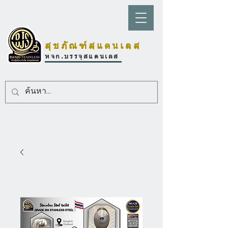
สุขภัณฑ์สแตนเลส
หจก.บรรจุสแตนเลส