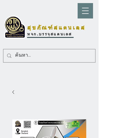
สุขภัณฑ์สแตนเลส
หจก.บรรจุสแตนเลส