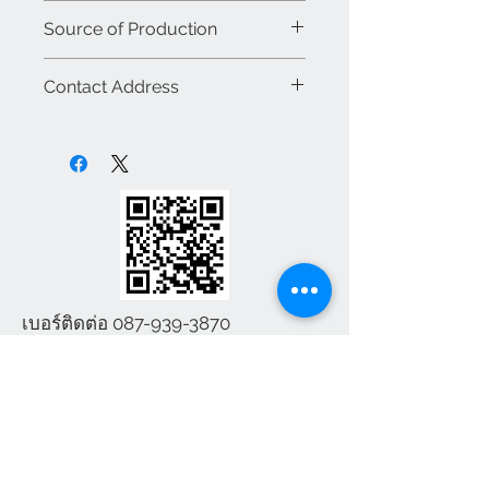
แตนเลสนั่งราบตักราดมีลักษณะทัน
รหัส : BS010
Source of Production
สมัยและดูหรูหรา ทำให้ห้องน้ำมีความ
ยี่ห้อ : BJS บรรจุสเตนเลส
สวยงามและเป็นระเบียบ โถสุขภัณฑ์ส
รุ่น : โถสุขภัณฑ์สแตนเลสนั่งราบ
ผลิตจาก : ประเทศไทย
แตนเลสเป็นทางเลือกที่ดีสำหรับผู้ที่
Contact Address
ตักราด
ประเภท : สินค้าใหม่
ต้องการความสะดวกสบายและความ
ขนาด : 653x367x400 mm
ขายส่ง / ขายปลีก : ขายปลีก
ห้างหุ้นส่วน จำกัด บรรจุสเตนเลส
ทนทานในระยะยาว
น้ำหนัก : 15 กิโล
สินค้า : สินค้าภายในประเทศ
จังหวัด สมุทรปราการ 10270
บทบาทของโถสุขภัณฑ์สแตนเลสนั่ง
สี : สแตนเลส
ราบตักราด มีคุณสมบัติเด่นดังนี้
T-0879393870 T-0899285052
1.ความแข็งแรงทนทาน
Email:banju80@Hotmail.com
- ผลิตจากวัสดุสแตนเลสคุณภาพสูง
Line:banju80
ทนต่อการกัดกร่อน การกระแทก และ
การใช้งานหนัก เหมาะสำหรับพื้นที่ที่
ต้องการสุขภัณฑ์ที่มีอายุการใช้งาน
เบอร์ติดต่อ
087-939-3870
ยาวนาน
2.ถูกสุขลักษณะ
- พื้นผิวเรียบง่ายต่อการทำความ
เบอร์ติดต่อ
087-
สะอาด ลดการสะสมของเชื้อโรค
939-3870
เหมาะสมกับมาตรฐานด้านสุขาภิบาล
banju80@hotmail.com
3.รองรับการใช้งานแบบตักราด
-
ไม่จำเป็นต้องใช้ระบบชำระล้าง