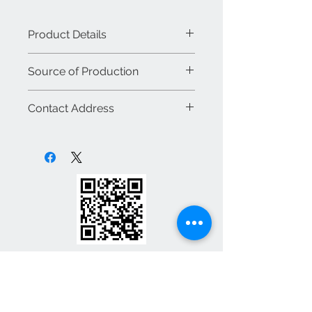
และลดการสัมผัสโดยตรงกับพื้นผิว
ร่วมกัน มาพร้อม ระบบก๊อกน้ำแบบ
Product Details
อินฟราเรดอัตโนมัติ
ที่สามารถตรวจ
จับการเคลื่อนไหวของมือ และเปิด–
รหัส : BS049
Source of Production
ปิดน้ำโดยอัตโนมัติทันที
ยี่ห้อ : BJS บรรจุสเตนเลส
ผลิตจาก สแตนเลสเกรดพรีเมียม
รุ่น : อ่างล้างมือสแตนเลส
ผลิตจาก : ประเทศไทย
SUS304
ให้ความแข็งแรง ทนทาน ไม่
Contact Address
ขนาด : 1.80.X.60X.90 CM
ประเภท : สินค้าใหม่
เป็นสนิม และทำความสะอาดง่าย
น้ำหนัก : 30 กิโล
ขายส่ง / ขายปลีก : ขายปลีก
ห้างหุ้นส่วน จำกัด บรรจุสเตนเลส
เหมาะสำหรับการใช้งานในพื้นที่ที่มี
สี : สเตนเลส
สินค้า : สินค้าภายในประเทศ
จังหวัด สมุทรปราการ 10270
ผู้คนจำนวนมาก เช่น โรงพยาบาล
โรงเรียน โรงงาน ร้านอาหาร ห้าง
T-0879393870 T-0899285052
สรรพสินค้า หรืออาคารสำนักงานสมัย
Email:banju80@Hotmail.com
ใหม่
Line:banju80
คุณสมบัติเด่นของอ่างล้างมือสแตนเล
สระบบเซ็นเซอร์อัตโนมัติ
เบอร์ติดต่อ
087-939-3870
1. ระบบเซ็นเซอร์อัจฉริยะ
ทำงานด้วยเทคโนโลยีตรวจจับการ
เคลื่อนไหวของมือ เปิด–ปิดน้ำ
เบอร์ติดต่อ
087-