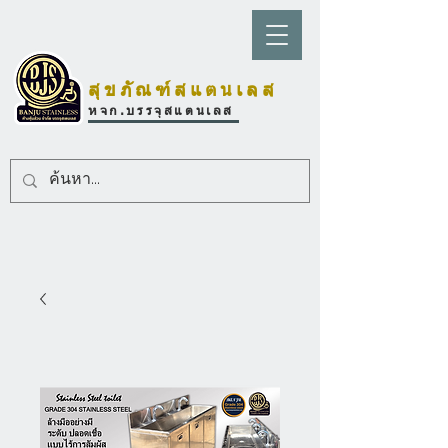
สุขภัณฑ์สแตนเลส
หจก.บรรจุสแตนเลส