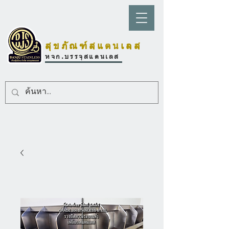
สุขภัณฑ์สแตนเลส
หจก.บรรจุสแตนเลส