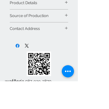
Product Details
ใช้งาน
- ผลิตจากสแตนเลสคุณภาพสูง
รหัส : BS059
Source of Production
แข็งแรง รองรับการใช้งานต่อเนื่องใน
ยี่ห้อ : BJS บรรจุสเตนเลส
พื้นที่สาธารณะ
รุ่น : รางปัสสาวะสแตนเลส
ผลิตจาก : ประเทศไทย
- พื้นผิวเรียบ ทำความสะอาดง่าย
Contact Address
ขนาด : 1.40x.49x3.50 cm
ประเภท : สินค้าใหม่
ลดการสะสมของคราบสกปรก
น้ำหนัก : 200 กิโล
ขายส่ง / ขายปลีก : ขายปลีก
ห้างหุ้นส่วน จำกัด บรรจุสเตนเลส
- ระบบควบคุมน้ำใช้งานสะดวก
สี : สแตนเลส
สินค้า : สินค้าภายในประเทศ
จังหวัด สมุทรปราการ 10270
ช่วยลดการสิ้นเปลืองน้ำ
- เหมาะสำหรับโรงงาน โรง
T-0879393870 T-0899285052
พยาบาล โรงเรียน และอาคาร
Email:banju80@Hotmail.com
สาธารณะ
Line:banju80
คุณสมบัติสินค้า
- โครงสร้างผลิตจากแผ่นสแตนเลส
เบอร์ติดต่อ
087-939-3870
คุณภาพสูง เชื่อมประกอบอย่างแข็ง
แรง รองรับการใช้งานหนัก
- ระบบเปิด-ปิดน้ำแบบเท้าเหยียบ
เบอร์ติดต่อ
087-
เชื่อมต่อกับวาล์วควบคุม ช่วยให้จ่าย
939-3870
น้ำได้อย่างแม่นยำ
banju80@hotmail.com