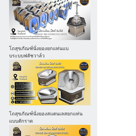
โถสุขภัณฑ์นั่งยองยกแท่นแบ
บระบบฟลัชวาล์ว
โถสุขภัณฑ์นั่งยองสแตนเลสยกแท่น
แบบตักราด