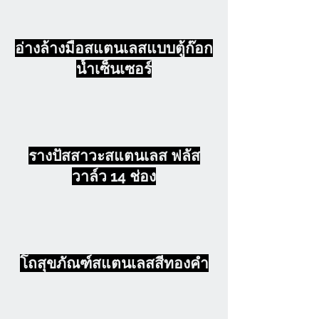
อ่างล้างมือสแตนเลสแบบตู้ก๊อก
น้ำเซ็นเซอร์
รางปัสสาวะสแตนเลส ฟลัส
วาล์ว 14 ช่อง
โถสุขภัณฑ์สแตนเลสสีทองคำ