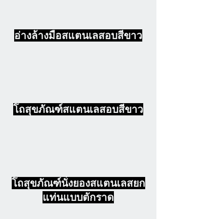
อ่างล้างมือสแตนเลสอบสีขาว
โถสุขภัณฑ์สแตนเลสอบสีขาว
โถสุขภัณฑ์นั่งยองสแตนเลสยก
แท่นแบบตักราด