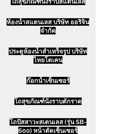
โถสุขภัณฑ์นั่งราบสแตนเลส
ห้องน้ำสแตนเลส บริษัท ออริจิน
จำกัด
ประตูห้องน้ำสำเหร็จรูป บริษัท
ไทยโตเคน
ก๊อกน้ำเซ็นเซอร์
โถสุขภัณฑ์นั่งราบตักราด
โถปัสสาวะสเตนเลส (รุ่น SB-
600) หน้าตัดเซ็นเซอร์